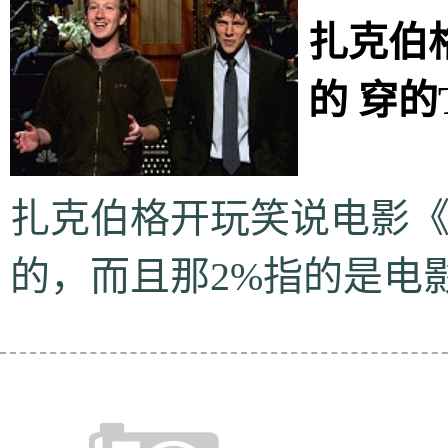
扎克伯
的 穿
扎克伯格开玩笑说电影《
的，而且那2%指的是电