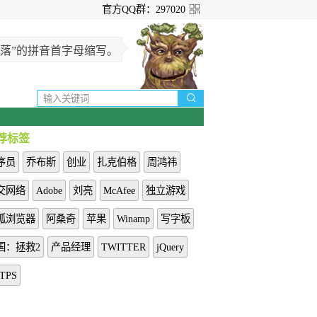
官方QQ群：297020
的角落”的拼音首字母缩写。

荐标签
序员
乔布斯
创业
扎克伯格
周鸿祎
交网络
Adobe
刘亮
McAfee
独立游戏
狐浏览器
阿桑奇
苹果
Winamp
写字板
国：拯救2
产品经理
TWITTER
jQuery
TPS