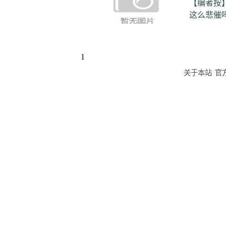
【编者按
这么悲催
1
关于本站
官