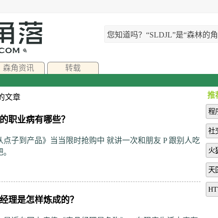
您知道吗？“SLDJL”是“森林
森角资讯
转载
推
”的文章
程
的职业病有哪些？
社
从点子到产品》当当限时抢购中 就讲一次和朋友 P 跟别人吃
火
吧。
天
HT
经理是怎样炼成的？