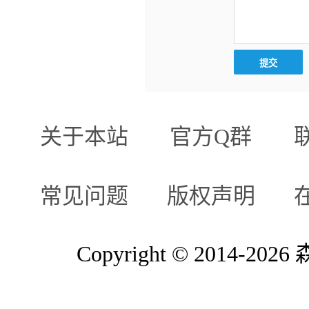
关于本站
官方Q群
常见问题
版权声明
Copyright © 2014-2026