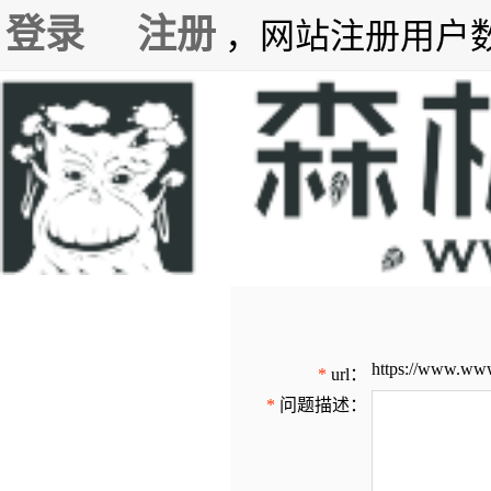
登录
注册
，网站注册用户数7
https://www.www
*
url：
*
问题描述：