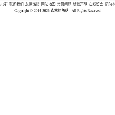
方Q群
联系我们
友情链接
网站地图
常见问题
版权声明
在线留言
捐助
Copyright © 2014-2026 森林的角落 , All Rights Reserved