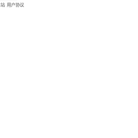
本站
用户协议