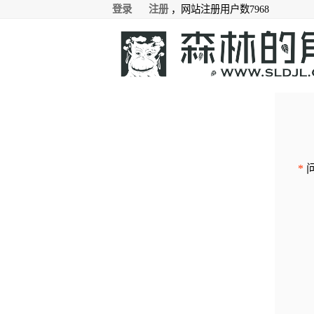
登录
注册
，网站注册用户数7968
*