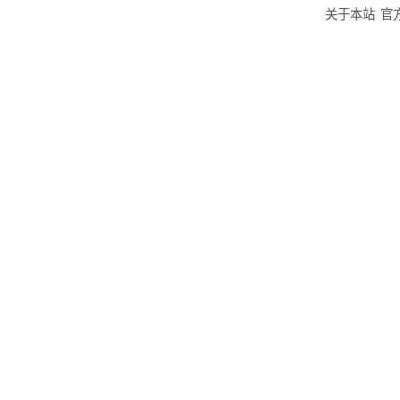
关于本站
官