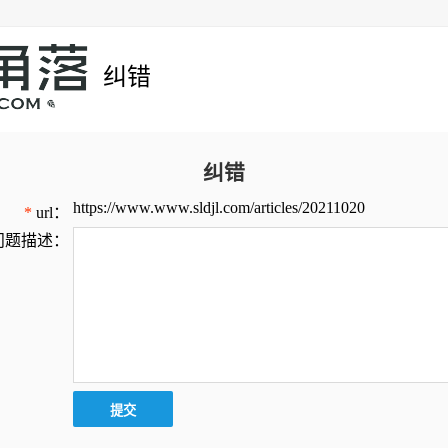
纠错
纠错
https://www.www.sldjl.com/articles/20211020
*
url：
问题描述：