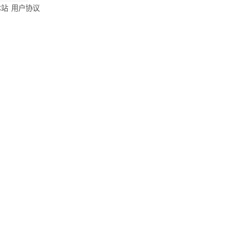
本站
用户协议