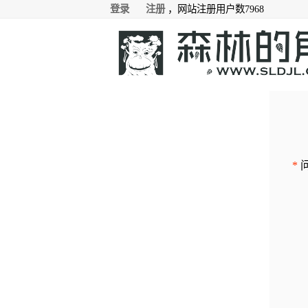
登录
注册
，网站注册用户数7968
*