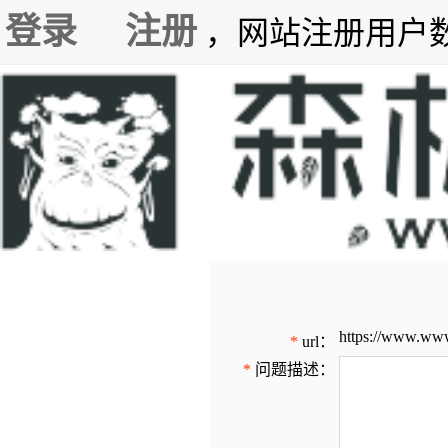
登录
注册
，网站注册用户数7
https://www.www.
*
url：
*
问题描述：