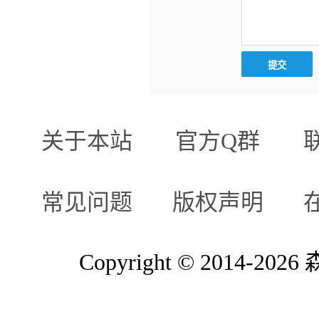
关于本站
官方Q群
常见问题
版权声明
Copyright © 2014-2026