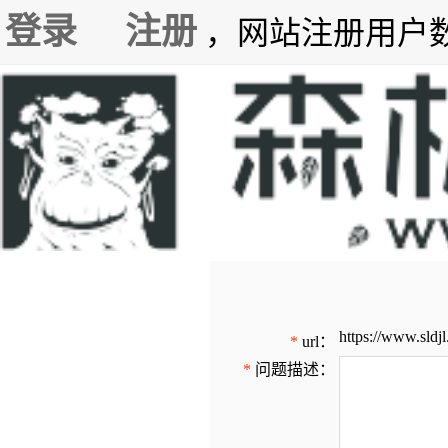
登录
注册
，网站注册用户数7
https://www.sldj
*
url：
*
问题描述：