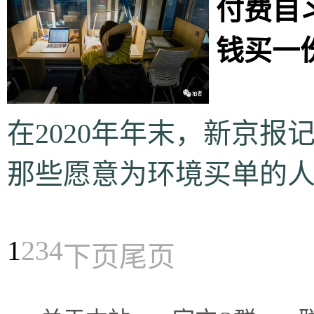
付费自
钱买一
在2020年年末，新京
那些愿意为环境买单的
1
2
3
4
下页
尾页