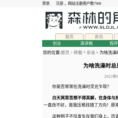
登录
注册
，网站注册用户数7968
首页
资讯
创业
演讲稿
程序
>
您的位置:
首页 >
转载
杂谈
> 为啥洗
为啥洗澡时总
2023
你是否常常在洗澡时灵光乍现？
白天冥思苦想不得其解，在身体与
一直改不好，是我压根找错了方向！原
这种例子不仅发生在我们身上，历