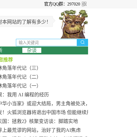
官方QQ群：297020
对本网站的了解有多少！

新
杂谈
您推荐
林角落年代记（三）
林角落年代记（二）
林角落年代记（一）
垠：我用 AI 编程的经历
中华小当家》或迎大结局，男主角被处决，网友直呼童年结束
发！火狐浏览器将退出中国市场 但能继续用
天国：拯救2》核聚变访谈：脚踏实地
界上最荒谬的网站，治好了我的AI焦虑