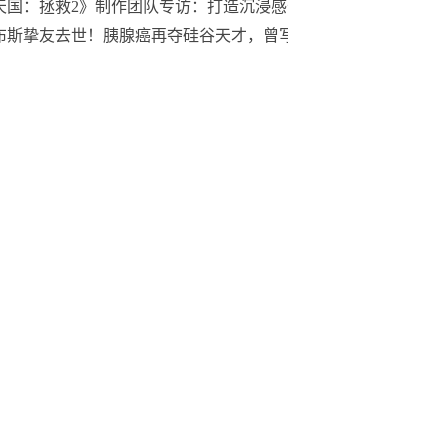
天国：拯救2》制作团队专访：打造沉浸感十足的世界
布斯挚友去世！胰腺癌再夺硅谷天才，曾写下苹果「创世代码」