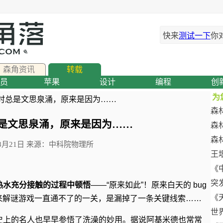
快来
测试一下
你
森角资讯
转载
员
苹果
设计
编程
创
为
澡时总是文思泉涌，原来是因为……
森
是文思泉涌，原来是因为……
森
森
年8月21日 来源：中科院物理所
王
《
突
热水充分接触的过程中顿悟
——“原来如此”！原来白天的 bug
《
来解谜游戏一直通不了的一关，是漏掉了一条关键线索……
世
史上的名人也早早参悟了洗澡的妙用。据说阿基米德也常常