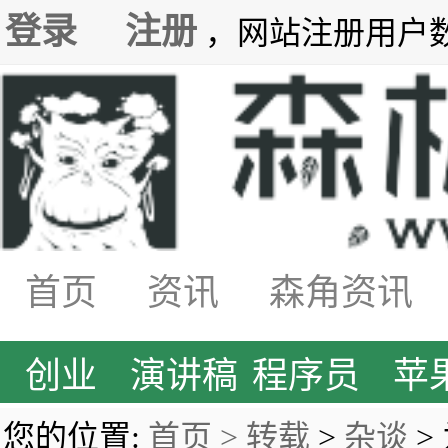
登录
注册
，网站注册用户数7
首页
资讯
森角资讯
创业
演讲稿
程序员
苹
您的位置:
首页 >
转载
>
杂谈
>