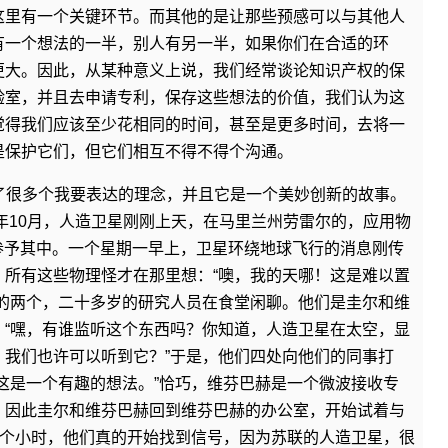
这里有一个关键环节。而其他的是让那些预感可以与其他人
有一个想法的一半，别人有另一半，如果你们在合适的环
更大。因此，从某种意义上说，我们经常谈论知识产权的保
验室，并且去申请专利，保存这些想法的价值，我们认为这
觉得我们应该至少花相同的时间，甚至是更多时间，去将一
是保护它们，但它们相互不得不得个沟通。
了很多个我要表达的理念，并且它是一个美妙创新的故事。
7年10月，人造卫星刚刚上天，在马里兰州劳雷尔的，应用物
参予其中。一个星期一早上，卫星环绕地球飞行的消息刚传
？所有这些物理怪才在那里想：“噢，我的天哪！这是难以置
中的两个，二十多岁的研究人员在食堂闲聊。他们是圭尔和维
，“嘿，有谁监听这个东西吗？你知道，人造卫星在太空，显
，我们也许可以听到它？”于是，他们四处向他们的同事打
这是一个有趣的想法。”恰巧，维芬巴赫是一个微波接收专
。因此圭尔和维芬巴赫回到维芬巴赫的办公室，开始试着与
几个小时，他们真的开始找到信号，因为苏联的人造卫星，很