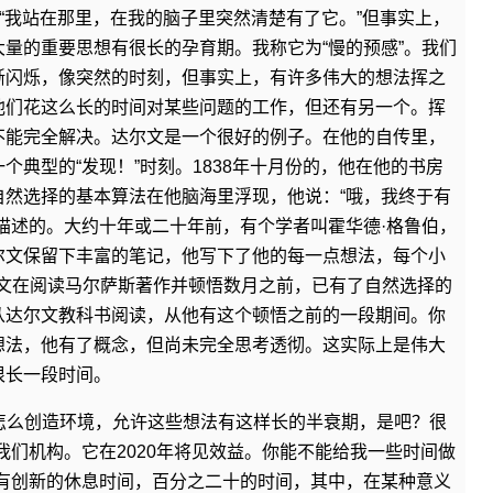
：“我站在那里，在我的脑子里突然清楚有了它。”但事实上，
量的重要思想有很长的孕育期。我称它为“慢的预感”。我们
晰闪烁，像突然的时刻，但事实上，有许多伟大的想法挥之
他们花这么长的时间对某些问题的工作，但还有另一个。挥
不能完全解决。达尔文是一个很好的例子。在他的自传里，
个典型的“发现！”时刻。1838年十月份的，他在他的书房
自然选择的基本算法在他脑海里浮现，他说：“哦，我终于有
描述的。大约十年或二十年前，有个学者叫霍华德·格鲁伯，
尔文保留下丰富的笔记，他写下了他的每一点想法，每个小
达尔文在阅读马尔萨斯著作并顿悟数月之前，已有了自然选择的
从达尔文教科书阅读，从他有这个顿悟之前的一段期间。你
想法，他有了概念，但尚未完全思考透彻。这实际上是伟大
很长一段时间。
怎么创造环境，允许这些想法有这样长的半衰期，是吧？很
我们机构。它在2020年将见效益。你能不能给我一些时间做
们有创新的休息时间，百分之二十的时间，其中，在某种意义