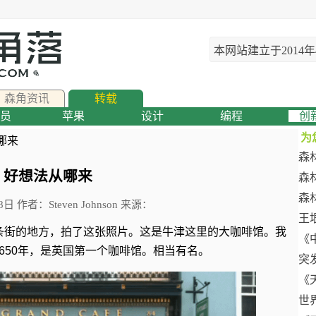
本网站建立于2014
森角资讯
转载
员
苹果
设计
编程
创
为
哪来
森
好想法从哪来
森
森
8日 作者：Steven Johnson 来源：
王
条街的地方，拍了这张照片。这是牛津这里的大咖啡馆。我
《
650年，是英国第一个咖啡馆。相当有名。
突
《
世