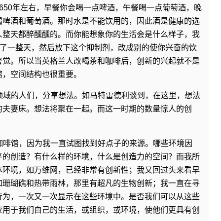
650年左右，早餐你会喝一点啤酒，午餐喝一点葡萄酒，晚
喝啤酒和葡萄酒。那时水是不能饮用的，因此酒是健康的选
人整天都醉醺醺的。而你能想象你的生活会是什么样子，我
喝了一整天，然后放下这个抑制剂，改成别的使你兴奋的饮
警觉。所以当英格兰人改喝茶和咖啡后，创新的兴起就不是
馆，空间结构也很重要。
领域的人们，分享想法。如马特雷德利谈到，在这里，想法
的夫妻床。想法将聚在一起。而这一时期的数量惊人的创
咖啡馆，因为我一直试图找到好点子的来源。哪些环境因
平的创造？有什么样的环境，什么是创造力的空间？而我所
体环境，如万维网，已经非常有创新性；我又回过头来看早
如珊瑚礁和热带雨林，那里有超凡的生物创新；我一直在寻
行为，一次又一次显示在这些环境中。是否我们可以从这些
应用于我们自己的生活，或组织，或环境，使他们更具有创