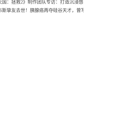
天国：拯救2》制作团队专访：打造沉浸感十足的世界
布斯挚友去世！胰腺癌再夺硅谷天才，曾写下苹果「创世代码」