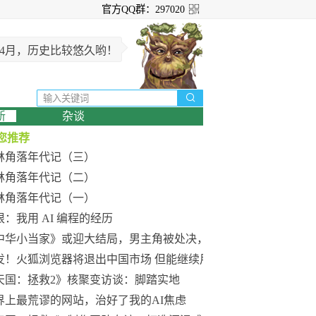
官方QQ群：297020
年4月，历史比较悠久哟！

新
杂谈
您推荐
林角落年代记（三）
林角落年代记（二）
林角落年代记（一）
垠：我用 AI 编程的经历
中华小当家》或迎大结局，男主角被处决，网友直呼童年结束
发！火狐浏览器将退出中国市场 但能继续用
天国：拯救2》核聚变访谈：脚踏实地
界上最荒谬的网站，治好了我的AI焦虑