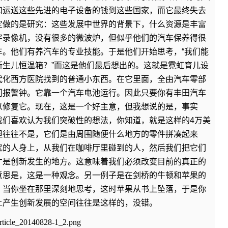
和运送这些先进的电子设备的钱到这些国家，而它最终失去
定做的是研究：这些发展中世界的背景下，什么资源是丰富
字录像机，没有很多的微波炉，但似乎他们的汽车保养得很
车。他们有养汽车的专业技能。于是他们开始思考，“我们能
新生儿恒温箱？”而这是他们最后想出的。这就是霓虹育儿设
代化西方医院找到的普通小东西。在它里面，全由汽车零部
门报警钟。它靠一个汽车电池运行。因此只要你有丰田汽车
以修复它。现在，这是一个好主意，但我想说的是，事实
我们喜欢认为我们突破性的想法，你知道，就是这样的4万美
但往往不是，它们是由周围随便什么地方的零件拼凑起来
究的人身上，从我们在咖啡厅里碰到的人，然后我们把它们
才是创新发生的地方。这意味着我们必须改变目前的真正的
意思是，这是一种观念。另一例子是在剑桥的牛顿和苹果的
，当你坐在那里深刻地思考，这时苹果从书上坠落，于是你
上产生创新发展的空间往往是这样的，没错。