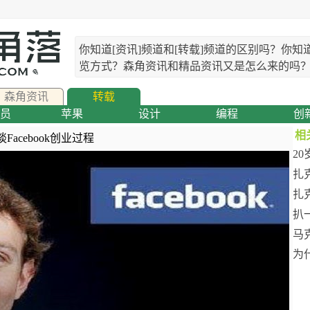
你知道[资讯]频道和[转载]频道的区别吗？你知
览方式？森角资讯和精品资讯又是怎么来的吗
森角资讯
转载
员
苹果
设计
编程
创
相
Facebook创业过程
2
扎
扎
扒一
马
为什