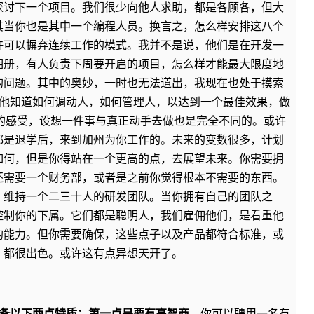
探讨下一个项目。我们很少向他人求助，都是各顾各，但大
其当你也是其中一个编程人员。换言之，怎么样安排这八个
许可以摒弃连续工作的模式。我并不是说，他们是在开发一
相册，有人负责下周要开启的项目，怎么样才能最大限度地
的问题。其中的奥妙，一时也无法道出，我现在也处于摸索
。他知道如何调动人，如何管理人，以达到一个最佳效果，做
的感受，设想一件事与真正动手去做也是完全不同的。或许
都是退学后，来到加州为你工作的。未来的变数很多，计划
如何，但是你得站在一个更高的点，去展望未来。你需要拥
还需要一个财务部，或者是之前你觉得根本不需要的东西。
，维持一个二三十人的研发团队。当你拥有自己的团队之
控制你的下属。它们都是聪明人，我们雇佣他们，是看重他
的能力。但你需要确保，这些点子以及产品都符合标准，或
，都很出色。或许这有点异想天开了。
备以下两点特质：第一点是要有高智商。
你可以聘用一名有