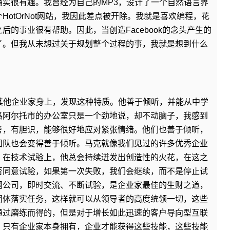
实很有趣。我曾经为自己的MP3，设计了一个自然语言界
HotOrNot网站，我因此差点被开除。我就是喜欢编程，花
的事业很有帮助。因此，当创造Facebook的念头产生的
了。但我从未想过关于规划整个过程的事，我就是想到什么
其他企业家身上，发现这种特质。他善于倾听，并能从中学
洛阿尔托市的办公室只是一个劲地说，却不动脑子，我感到
考，有胆识，能够很好地应对紧张情绪。他们也善于倾听，
团队也会变得善于倾听。马克就像我们见过的许多优秀企业
，在技术试验上，他总会持续迸发出创造性的火花，在这之
否同意试验，如果第一次失败，我们会继续，而不是停止试
网公司，即时交流、不断试验，是企业家最佳的生财之道，
团体落实任务，这样就可以从领导者的高度统领一切，这些
通过磨练而得的，但是对于增长如此迅速的客户导向型互联
，只有企业家本身拥有，企业才能获得这些技能，这些技能