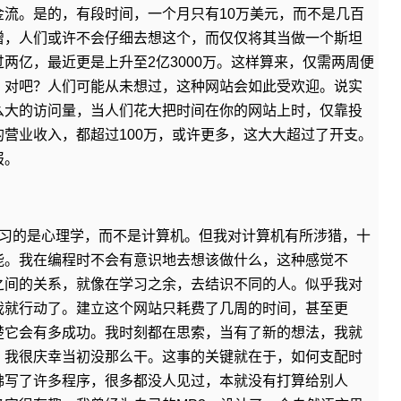
流。是的，有段时间，一个月只有10万美元，而不是几百
增，人们或许不会仔细去想这个，而仅仅将其当做一个斯坦
两亿，最近更是上升至2亿3000万。这样算来，仅需两周便
，对吧？人们可能从未想过，这种网站会如此受欢迎。说实
么大的访问量，当人们花大把时间在你的网站上时，仅靠投
营业收入，都超过100万，或许更多，这大大超过了开支。
报。
我在哈佛学习的是心理学，而不是计算机。但我对计算机有所涉猎，十
能。我在编程时不会有意识地去想该做什么，这种感觉不
之间的关系，就像在学习之余，去结识不同的人。似乎我对
我就行动了。建立这个网站只耗费了几周的时间，甚至更
楚它会有多成功。我时刻都在思索，当有了新的想法，我就
。我很庆幸当初没那么干。这事的关键就在于，如何支配时
佛写了许多程序，很多都没人见过，本就没有打算给别人