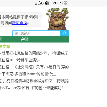
官方QQ群：297020
道本网站提供了哪3种浏
？请访问
帮助页面
。

新
杂谈
关文章
0岁就吊打扎克伯格的网瘾少年，7年后成了最年轻的亿万富翁。
克伯格2017哈佛毕业演讲
克伯格：《社交网络》只有2%是真的 穿的T恤和拖鞋
下杰克•多西和Twitter的前世今生
克·扎克伯格清华访谈全程秀中文：我想挑战自己
么Twitter这种“盲目”的创业也能成功？